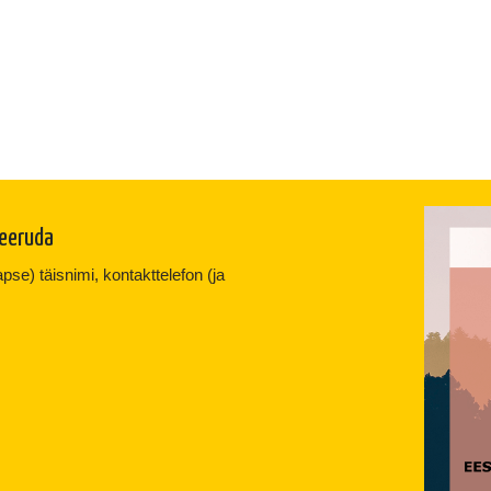
reeruda
se) täisnimi, kontakttelefon (ja