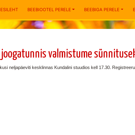
ESILEHT
BEEBIOOTEL PERELE
BEEBIGA PERELE
 joogatunnis valmistume sünnituse
usi neljapäeviti kesklinnas Kundalini stuudios kell 17.30. Registreeru