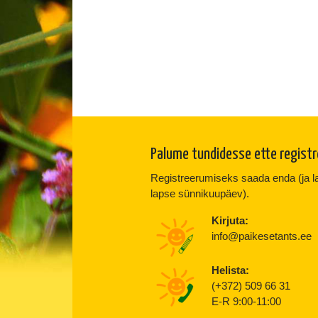
Palume tundidesse ette regist
Registreerumiseks saada enda (ja lap
lapse sünnikuupäev).
Kirjuta:
info@paikesetants.ee
Helista:
(+372) 509 66 31
E-R 9:00-11:00