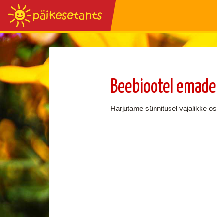
Beebiootel emade
Harjutame sünnitusel vajalikke osk