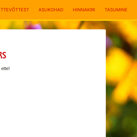
ETTEVÕTTEST
ASUKOHAD
HINNAKIRI
TASUMINE
ks
 ette!