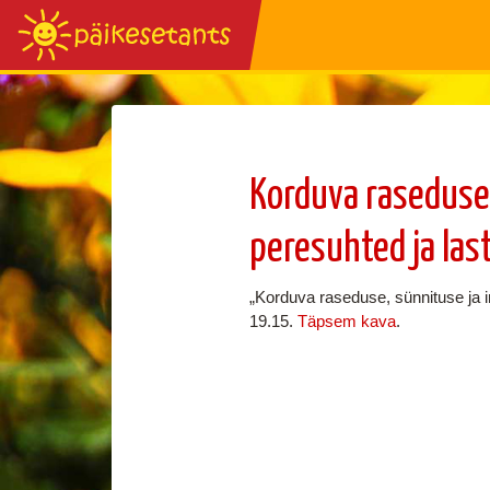
Korduva raseduse
peresuhted ja la
„Korduva raseduse, sünnituse ja 
19.15.
Täpsem kava
.