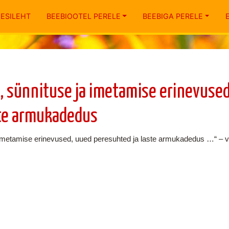
ESILEHT
BEEBIOOTEL PERELE
BEEBIGA PERELE
, sünnituse ja imetamise erinevused
ste armukadedus
imetamise erinevused, uued peresuhted ja laste armukadedus …“ – ves