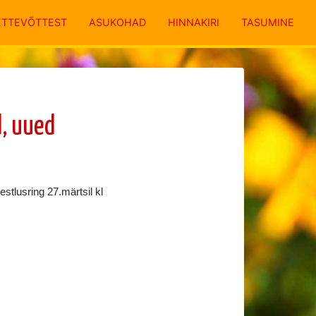
ETTEVÕTTEST
ASUKOHAD
HINNAKIRI
TASUMINE
, uued
tlusring 27.märtsil kl