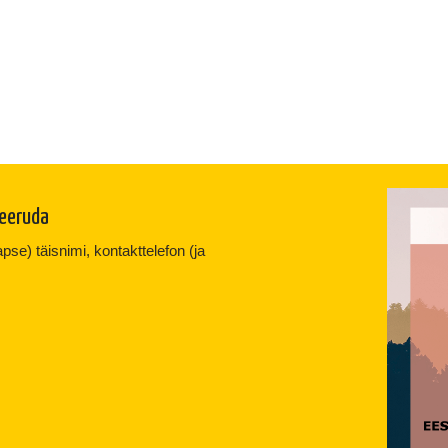
reeruda
se) täisnimi, kontakttelefon (ja