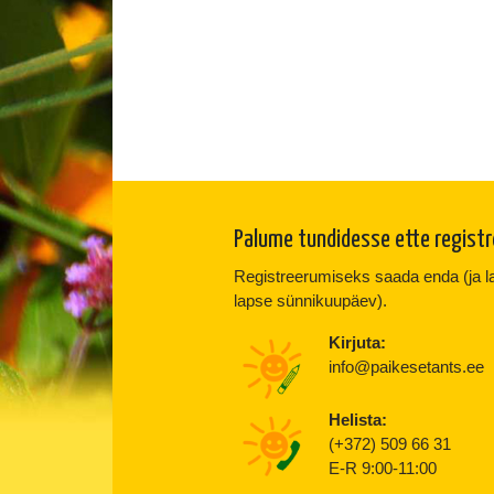
Palume tundidesse ette regist
Registreerumiseks saada enda (ja lap
lapse sünnikuupäev).
Kirjuta:
info@paikesetants.ee
Helista:
(+372) 509 66 31
E-R 9:00-11:00