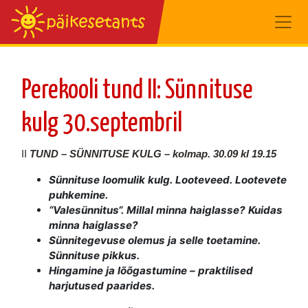
Perekooli tund II: Sünnituse
kulg 30.septembril
II
TUND – SÜNNITUSE KULG –
kolmap. 30.09
kl 19.15
Sünnituse loomulik kulg. Looteveed. Lootevete
puhkemine.
“Valesünnitus“. Millal minna haiglasse? Kuidas
minna haiglasse?
Sünnitegevuse olemus ja selle toetamine.
Sünnituse pikkus.
Hingamine ja lõõgastumine – praktilised
harjutused paarides.