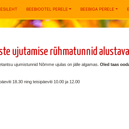
ESILEHT
BEEBIOOTEL PERELE
BEEBIGA PERELE
aste ujutamise rühmatunnid alustava
etantsu ujumistunnid Nõmme ujulas on jälle algamas.
Oled taas ooda
viti 18.30 ning teisipäeviti 10.00 ja 12.00