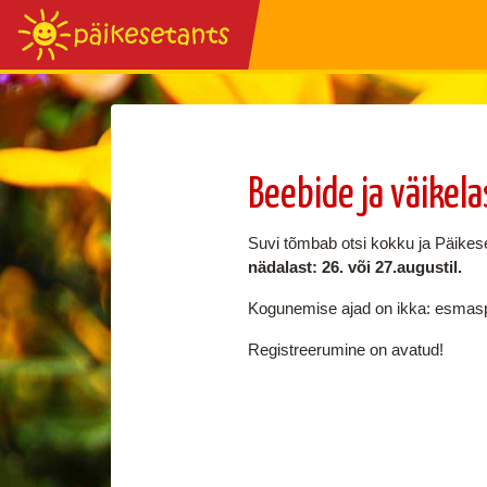
Beebide ja väikel
Suvi tõmbab otsi kokku ja Päikes
nädalast: 26. või 27.augustil.
Kogunemise ajad on ikka: esmaspäe
Registreerumine on avatud!