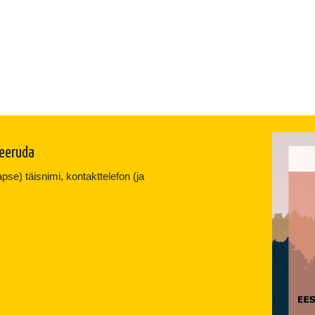
reeruda
se) täisnimi, kontakttelefon (ja