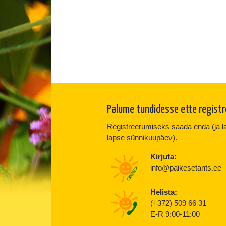
Palume tundidesse ette regist
Registreerumiseks saada enda (ja lap
lapse sünnikuupäev).
Kirjuta:
info@paikesetants.ee
Helista:
(+372) 509 66 31
E-R 9:00-11:00