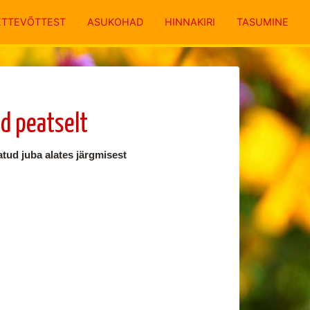
ETTEVÕTTEST
ASUKOHAD
HINNAKIRI
TASUMINE
d peatselt
tud juba alates järgmisest