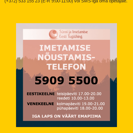
(+372) 533 155 23 (E-R 9:00-11:00) või SMS-iga oma õpetajale.