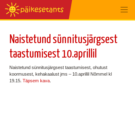
Naistetund sünnitusjärgsest
taastumisest 10.aprillil
Naistetund sünnitusjärgsest taastumisest, ohutust
koormusest, kehakaalust jms – 10.aprillil Nõmmel kl
19.15.
Täpsem kava
.